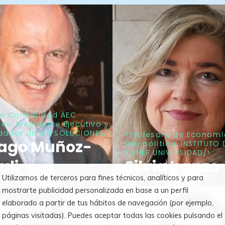
te Comunidad AEC
s. Presidente Ejecutivo y
dador de ON SOLUCIONES
Profesora de Economí
iago Muñoz-
Geopolítica. INSTITUTO 
CUNEF UNIVERSIDAD
uli
Silvia Iranzo
Utilizamos de terceros para fines técnicos, analíticos y para
mostrarte publicidad personalizada en base a un perfil
elaborado a partir de tus hábitos de navegación (por ejemplo,
páginas visitadas). Puedes aceptar todas las cookies pulsando el