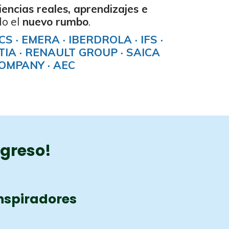
iencias reales, aprendizajes e
o el
nuevo rumbo
.
 · EMERA · IBERDROLA · IFS ·
IA · RENAULT GROUP · SAICA
COMPANY · AEC
ngreso!
Inspiradores