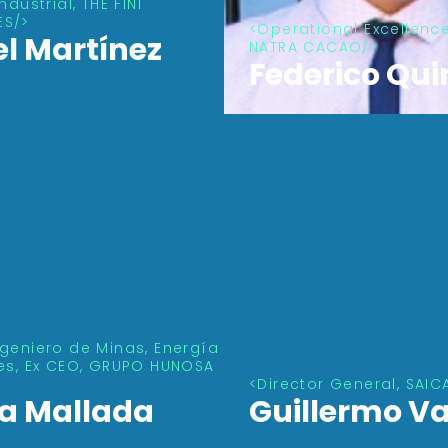
ndustrial, THE FINI
Operational Excellenc
ES
NATRA CACAO
l Martínez
Federico Qui
ngeniero de Minas, Energía
les, Ex CEO, GRUPO HUNOSA
Director General, SAIC
a Mallada
Guillermo Va