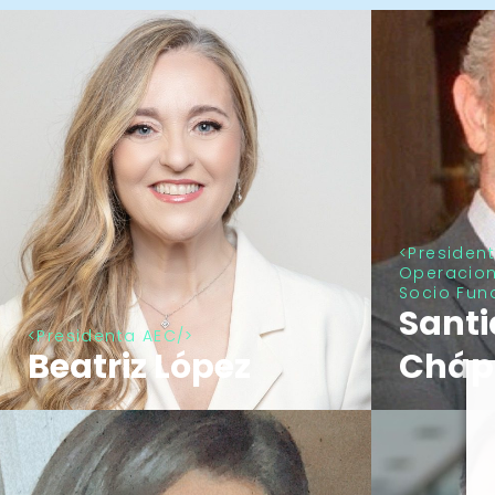
Presiden
Operacione
Socio Fun
Sant
Presidenta AEC
Beatriz López
Cháp