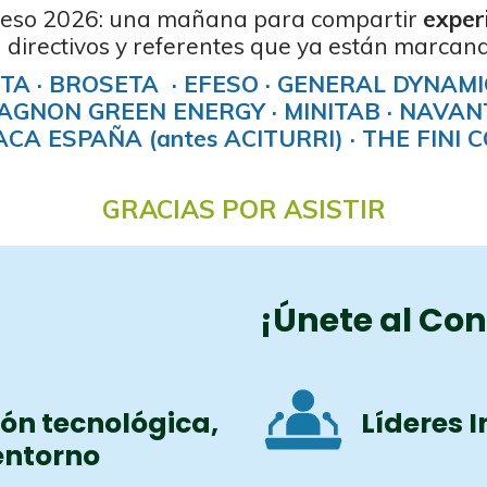
greso 2026: una mañana para compartir
exper
 directivos y referentes que ya están marcand
TA ·
BROSETA ·
EFESO · GENERAL DYNAMICS
MAGNON GREEN ENERGY · MINITAB · NAVANT
CA ESPAÑA (antes ACITURRI) ·
THE FINI 
GRACIAS POR ASISTIR
¡Únete al Co
ión tecnológica,
Líderes 
entorno