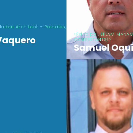
lution Architect – Presales,
Principal, EFESO MANA
CONSULTANTS
Vaquero
Samuel Oqu