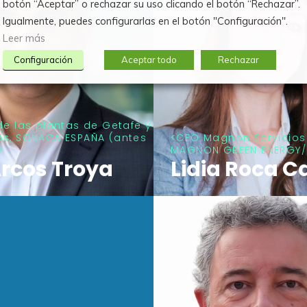
botón “Aceptar” o rechazar su uso clicando el botón “Rechazar”.
Igualmente, puedes configurarlas en el botón "Configuración".
Leer más
Configuración
Aceptar todo
Rechazar
de las plantas de Getafe y
os, SONACA ESPAÑA (antes
CEO Magnon Servicios 
MAGNON GREEN ENERGY
Arcos Troya
Lidia Roca C