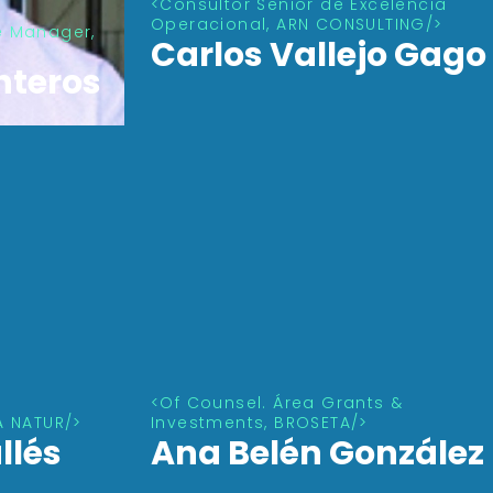
e Manager,
Consultor Senior de Excelencia
Operacional, ARN CONSULTING
nteros
Carlos Vallejo Gago
Of Counsel. Área Grants &
A NATUR
Investments, BROSETA
llés
Ana Belén González