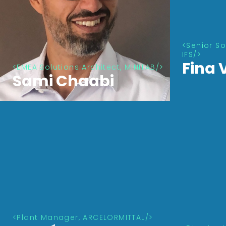
Senior So
EMEA Solutions Architect, MINITAB
IFS
Sami Chaabi
Fina 