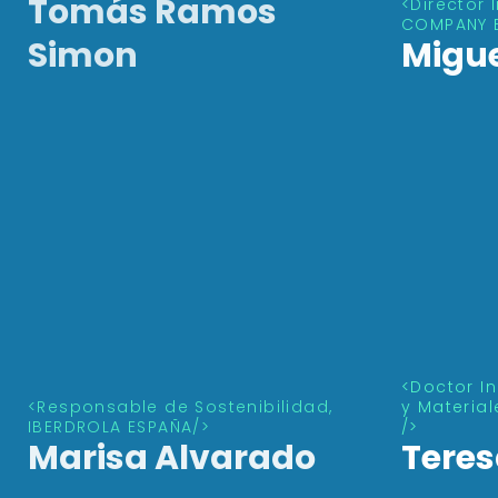
Plant Manager, ARCELORMITTAL
Tomás Ramos
Director I
COMPANY 
Simon
Migue
Doctor I
Responsable de Sostenibilidad,
y Materia
IBERDROLA ESPAÑA
Marisa Alvarado
Teres