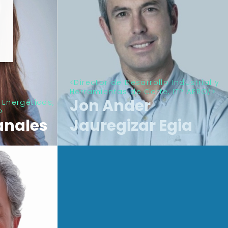
Director de Desarrollo Industrial y
Herramientas de Corte, ITP AERO
Jon Ander
Energéticos,
anales
Jauregizar Egia