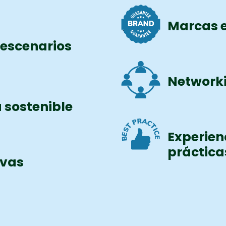
Marcas e
n escenarios
Networki
 sostenible
Experien
práctica
evas