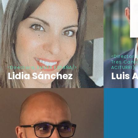
Director 
Tres Cant
Directora, EMERA ESPAÑA
ACITURRI)
Lidia Sánchez
Luis 