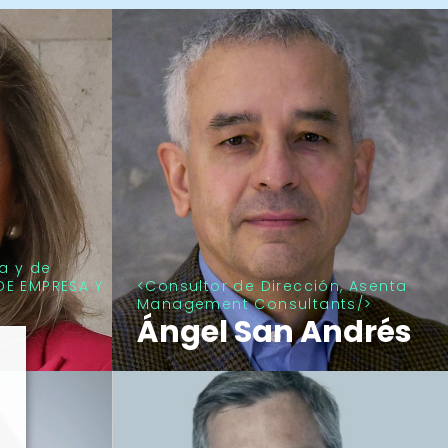
a y de
DE EMPRESA Y
Consultor de Dirección, Asenta
Management Consultants
Ángel San Andrés